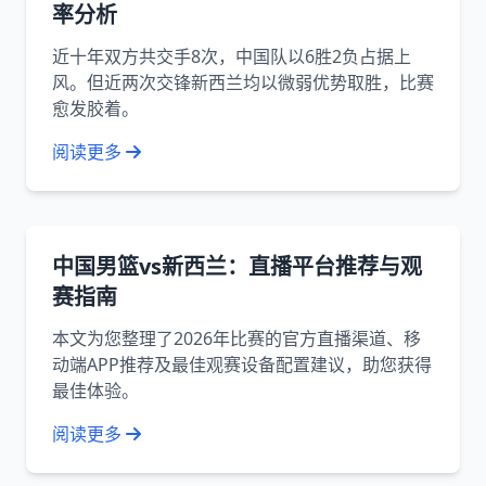
率分析
近十年双方共交手8次，中国队以6胜2负占据上
风。但近两次交锋新西兰均以微弱优势取胜，比赛
愈发胶着。
阅读更多
中国男篮vs新西兰：直播平台推荐与观
赛指南
本文为您整理了2026年比赛的官方直播渠道、移
动端APP推荐及最佳观赛设备配置建议，助您获得
最佳体验。
阅读更多