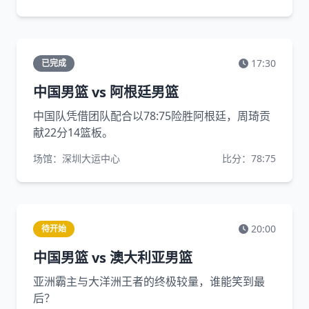
17:30
已完成
中国男篮 vs 阿根廷男篮
中国队凭借团队配合以78:75险胜阿根廷，周琦贡
献22分14篮板。
场馆：深圳大运中心
比分：78:75
20:00
待开始
中国男篮 vs 澳大利亚男篮
亚洲霸主与大洋洲王者的终极较量，谁能笑到最
后？