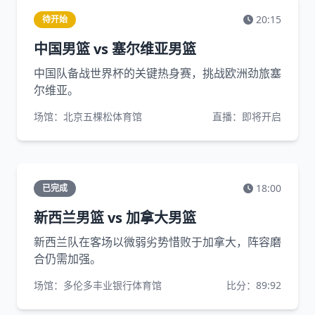
20:15
待开始
中国男篮 vs 塞尔维亚男篮
中国队备战世界杯的关键热身赛，挑战欧洲劲旅塞
尔维亚。
场馆：北京五棵松体育馆
直播：即将开启
18:00
已完成
新西兰男篮 vs 加拿大男篮
新西兰队在客场以微弱劣势惜败于加拿大，阵容磨
合仍需加强。
场馆：多伦多丰业银行体育馆
比分：89:92