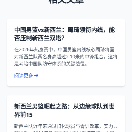
中国男篮vs新西兰：周琦领衔内线，能
否压制新西兰双塔？
在2026年热身赛中，中国男篮内线核心周琦将面
对新西兰队两名身高超过2.10米的中锋组合，这将
是考验中国队防守体系的关键战役。
阅读更多
新西兰男篮崛起之路：从边缘球队到世
界前15
新西兰队近年来通过归化球员与青训改革，实力显