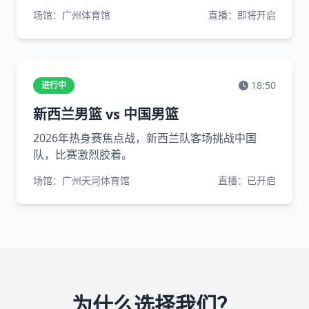
场馆：广州体育馆
直播：即将开启
18:50
进行中
新西兰男篮 vs 中国男篮
2026年热身赛焦点战，新西兰队客场挑战中国
队，比赛激烈胶着。
场馆：广州天河体育馆
直播：已开启
为什么选择我们？